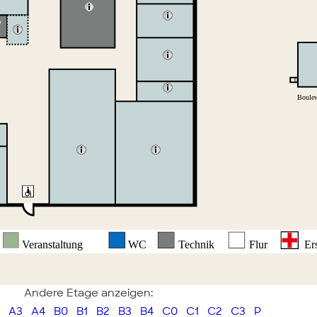
Andere Etage anzeigen:
A3
A4
B0
B1
B2
B3
B4
C0
C1
C2
C3
P