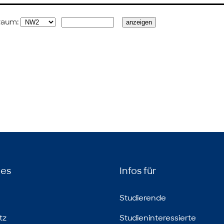
Raum:
hes
Infos für
Studierende
tz
Studieninteressierte