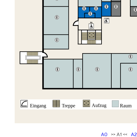
A0
>> A1 <<
A2