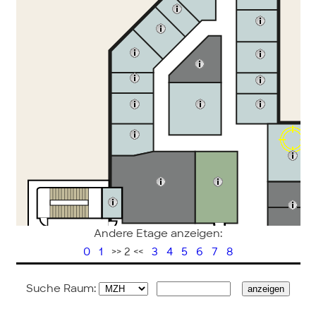
Andere Etage anzeigen:
0
1
>> 2 <<
3
4
5
6
7
8
Suche Raum: