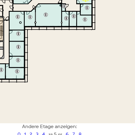
Andere Etage anzeigen:
0
1
2
3
4
>> 5 <<
6
7
8