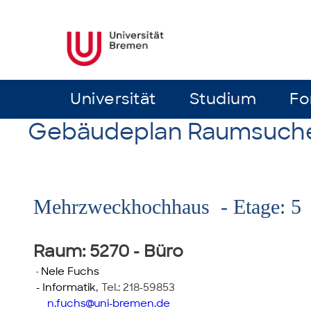
Universität
Universität
Studium
Studium
Fo
Fo
Gebäudeplan Raumsuch
Mehrzweckhochhaus - Etage: 5
Raum
: 5270 - Büro
·
Nele Fuchs
- Informatik
,
Tel.: 218-59853
n.fuchs
uni-bremen.de