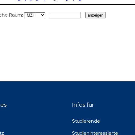
che Raum:
hes
Infos für
Studierende
tz
Studieninteressierte