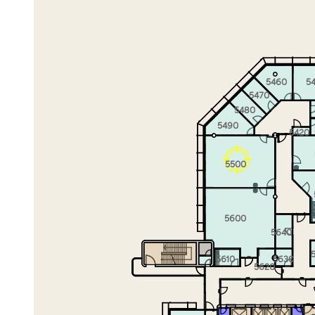
5460
5
5470
5480
5490
5420
5500
5600
5640
5610
5630
5620