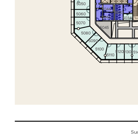
5050
5044
5033
5060
5043
5034
5070
5045
5080
5090
5100
5120
5130
51
5110
Su