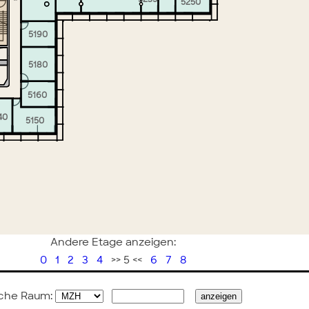
5250
5190
5180
5160
40
5150
Andere Etage anzeigen:
0
1
2
3
4
>> 5 <<
6
7
8
che Raum: