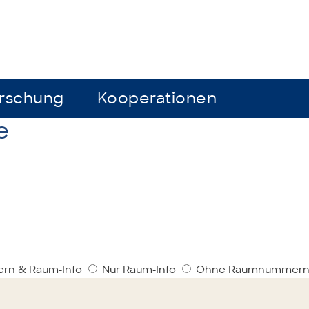
rschung
rschung
Kooperationen
Kooperationen
e
rn & Raum-Info
Nur Raum-Info
Ohne Raumnummern 