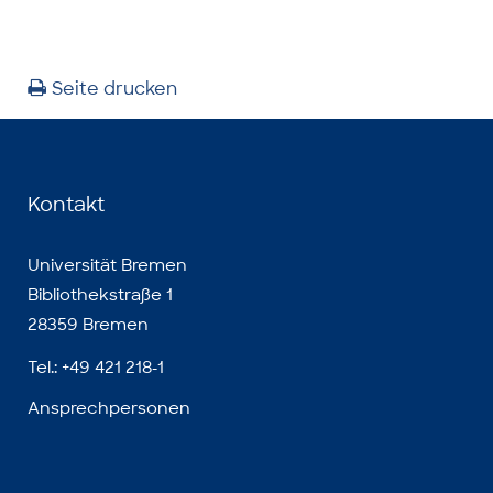
1090
1100
11
Seite drucken
Kontakt
Universität Bremen
Bibliothekstraße 1
28359 Bremen
Tel.: +49 421 218-1
Ansprechpersonen