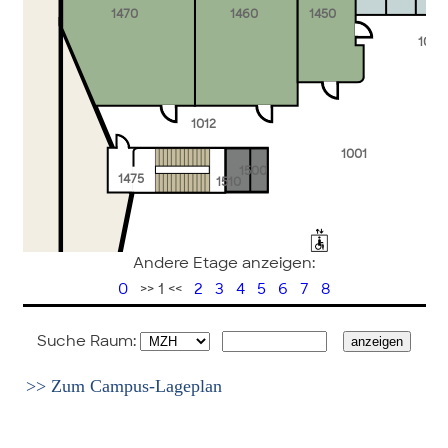
1470
1460
1450
1002
1012
1001
1500
1475
1510
Andere Etage anzeigen:
1030
1009
0
>> 1 <<
2
3
4
5
6
7
8
1011
1007
1043
Suche Raum:
1008
1045
1035
>> Zum Campus-Lageplan
1019
1006