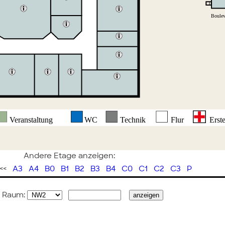
Andere Etage anzeigen:
 <<
A3
A4
B0
B1
B2
B3
B4
C0
C1
C2
C3
P
 Raum: