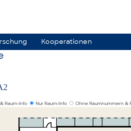
rschung
rschung
Kooperationen
Kooperationen
e
A2
& Raum-Info
Nur Raum-Info
Ohne Raumnummern & R