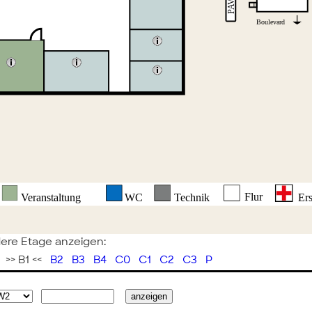
ere Etage anzeigen:
>> B1 <<
B2
B3
B4
C0
C1
C2
C3
P