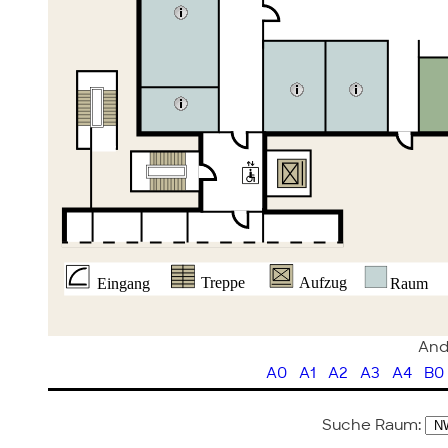
And
A0
A1
A2
A3
A4
B0
Suche Raum: