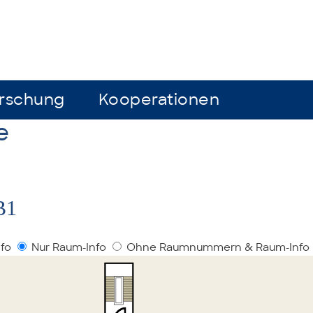
rschung
rschung
Kooperationen
Kooperationen
e
B1
nfo
Nur Raum-Info
Ohne Raumnummern & Raum-Info