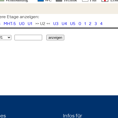
re Etage anzeigen:
4
MHT-5
U0
U1
>> U2 <<
U3
U4
U5
0
1
2
3
4
hes
Infos für