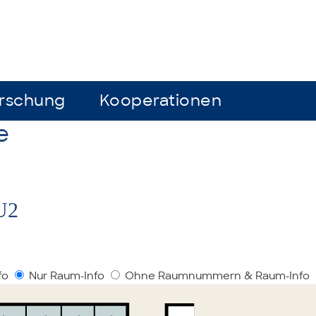
rschung
rschung
Kooperationen
Kooperationen
e
U2
fo
Nur Raum-Info
Ohne Raumnummern & Raum-Info