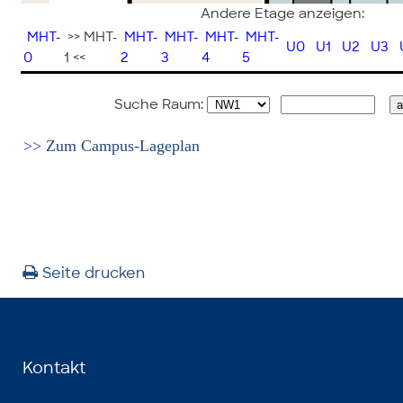
Andere Etage anzeigen:
MHT-
>> MHT-
MHT-
MHT-
MHT-
MHT-
U0
U1
U2
U3
0
1 <<
2
3
4
5
Suche Raum:
>> Zum Campus-Lageplan
Seite drucken
Kontakt