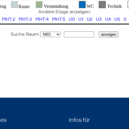
Andere Etage anzeigen:
MHT-2
MHT-3
MHT-4
MHT-5
U0
U1
U2
U3
U4
U5
0
Suche Raum:
hes
Infos für