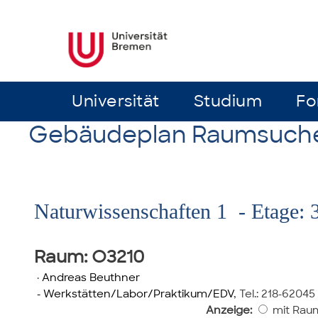
Universität
Universität
Studium
Studium
Fo
Fo
Gebäudeplan Raumsuch
Naturwissenschaften 1 - Etage: 
Raum
: O3210
·
Andreas Beuthner
- Werkstätten/Labor/Praktikum/EDV
,
Tel.: 218-62045
Anzeige:
mit Rau