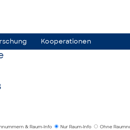
rschung
rschung
Kooperationen
Kooperationen
e
3
mnummern & Raum-Info
Nur Raum-Info
Ohne Raumnu