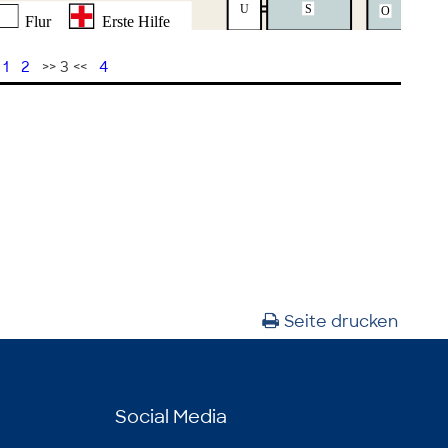
1
2
>> 3 <<
4
Seite drucken
Social Media