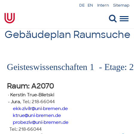
DE
EN
Intern
Sitemap
Togg
navi
Gebäudeplan Raumsuche
Geisteswissenschaften 1 - Etage: 2
Raum
: A2070
·
Kerstin True-Biletski
- Jura
,
Tel.: 218-66044
ekk-zivilr
uni-bremen.de
ktrue
uni-bremen.de
probeziv
uni-bremen.de
Tel.: 218-66044